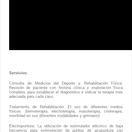
Contacto
Servicios:
Consulta de Medicina del Deporte y Rehabilitación Física:
Revisión de paciente con historia clínica y exploración física
completa, para establecer el diagnóstico e indicar la terapia más
adecuada para cada caso.
Tratamiento de Rehabilitación: El uso de diferentes medios
físicos: (termoterapia, electroterapia, masoterapia, crioterapia,
movilidad en sus diferentes modalidades y gimnasio).
Electropuntura: La utilización de estimulador eléctrico de baja
frecuencia para estimulación de puntos de acupuntura con