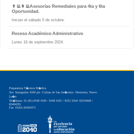
👨‍💻👩‍💻Asesorías Remediales para 4ta y 6ta
Oportunidad.
Inician el sábado 5 de octubre.
Receso Académico Administrativo
Lunes 16 de septiembre 2024.
Preparatoria T�cnica M�dica
Ave. Insurgentes 4500 pte. Colinas de San Jer�nimo. Monterrey, Nuevo
Le�n
Tel�fonos: 01 (81) 8348 4590 / 8348 4291 / 8333 3264/ 83334606 /
83484291
Fax: 01(81) 83464371