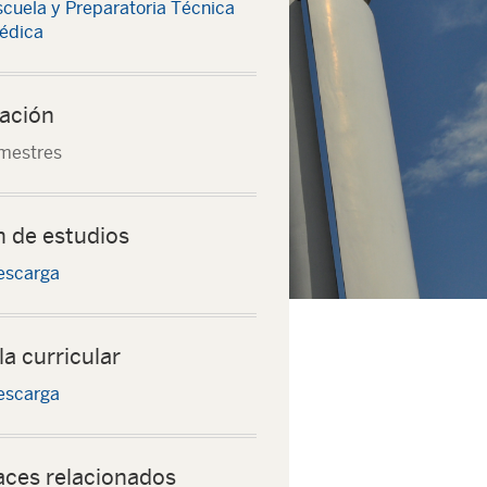
scuela y Preparatoria Técnica
édica
ación
mestres
n de estudios
escarga
la curricular
escarga
aces relacionados