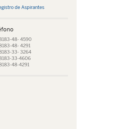
egistro de Aspirantes
éfono
8183-48- 4590
8183-48- 4291
8183-33- 3264
 8183-33-4606
8183-48-4291