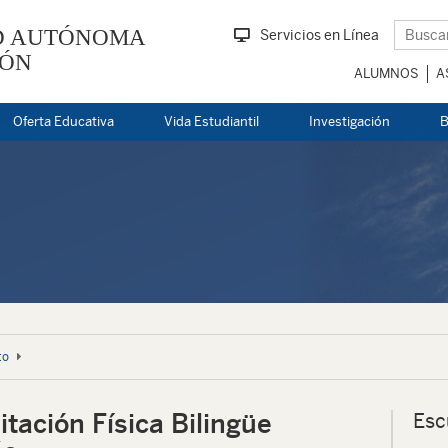
D AUTÓNOMA
Servicios en Línea
EÓN
ALUMNOS
A
Oferta Educativa
Vida Estudiantil
Investigación
B
to
tación Física Bilingüe
Esc