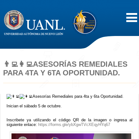
Inicio
Acerca de
👨‍💻👩‍💻ASESORÍAS REMEDIALES
PARA 4TA Y 6TA OPORTUNIDAD.
Oferta Educativa
Vida Estudiantil
Asesorías Remediales para 4ta y 6ta Oportunidad.
Inician el sábado 5 de octubre.
Servicios
Inscribete ya utilizando el código QR de la imagen o ingresa al
siguiente enlace:
https://forms.gle/ybXgwTVcXEqyHYq67
Difusión