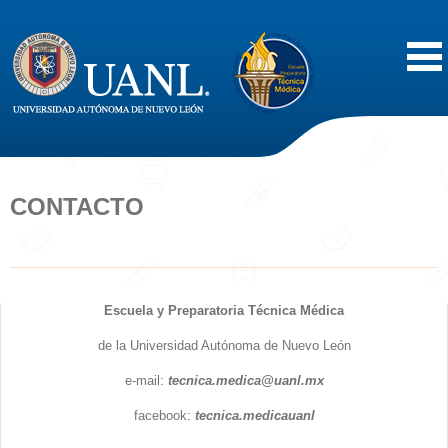
Inicio
Acerca de
CONTACTO
Oferta Educativa
Vida Estudiantil
Escuela y Preparatoria Técnica Médica
de la Universidad Autónoma de Nuevo León
Servicios
e-mail:
tecnica.medica@uanl.mx
Difusión
facebook:
tecnica.medicauanl