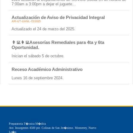
7:00am a 3:00pm a dejar el juguete...
Actualización de Aviso de Privacidad Integral
API-UT-UANL-72/2025
Actualizado el 24 de marzo del 2025.
👨‍💻👩‍💻Asesorías Remediales para 4ta y 6ta
Oportunidad.
Inician el sábado 5 de octubre.
Receso Académico Administrativo
Lunes 16 de septiembre 2024.
Preparatoria T�cnica M�dica
Ave. Insurgentes 4500 pte. Colinas de San Jer�nimo. Monterrey, Nuevo
Le�n