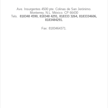
Contacto
Ave. Insurgentes 4500 pte. Colinas de San Jerónimo.
Monterrey, N.L. México. CP 66430
Tels.
818348 4590, 818348 4291, 818333 3264, 8183334606,
8183484291
.
Fax: 8183464371.