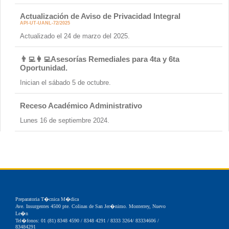
Actualización de Aviso de Privacidad Integral
API-UT-UANL-72/2025
Actualizado el 24 de marzo del 2025.
👨‍💻👩‍💻Asesorías Remediales para 4ta y 6ta
Oportunidad.
Inician el sábado 5 de octubre.
Receso Académico Administrativo
Lunes 16 de septiembre 2024.
Preparatoria T�cnica M�dica
Ave. Insurgentes 4500 pte. Colinas de San Jer�nimo. Monterrey, Nuevo
Le�n
Tel�fonos: 01 (81) 8348 4590 / 8348 4291 / 8333 3264/ 83334606 /
83484291