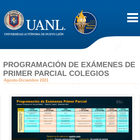
Inicio
Acerca de
PROGRAMACIÓN DE EXÁMENES DE
PRIMER PARCIAL COLEGIOS
Oferta Educativa
Agosto-Diciembre 2021
Vida Estudiantil
Servicios
Difusión