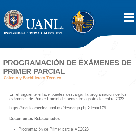
Inicio
Acerca de
PROGRAMACIÓN DE EXÁMENES DE
PRIMER PARCIAL
Oferta Educativa
Colegio y Bachillerato Técnico
Vida Estudiantil
En el siguiente enlace puedes descargar la programación de los
exámenes de Primer Parcial del semestre agosto-diciembre 2023.
Servicios
https://tecnicamedica.uanl.mx/descarga.php?dcm=176
Documentos Relacionados
Difusión
Programación de Primer parcial AD2023