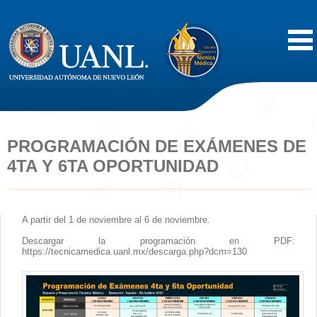
Inicio
Acerca de
PROGRAMACIÓN DE EXÁMENES DE
4TA Y 6TA OPORTUNIDAD
Oferta Educativa
Vida Estudiantil
A partir del 1 de noviembre al 6 de noviembre.
Descargar la programación en PDF:
Servicios
https://tecnicamedica.uanl.mx/descarga.php?dcm=130
Difusión