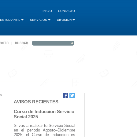
INICIO
CONTACTO
 ESTUDIANTIL
SERVICIOS
DIFUSIÓN
GOSTO | BUSCAR
es
AVISOS RECIENTES
Curso de Induccion Servicio
Social 2025
Si vas a realizar tu Servicio Social
en el periodo Agosto–Diciembre
2025, el Curso de Induccion es