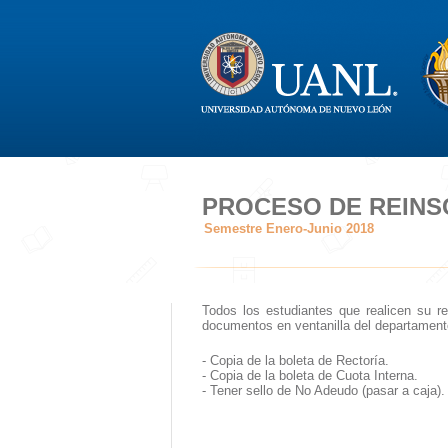
PROCESO DE REINS
Semestre Enero-Junio 2018
Todos los estudiantes que realicen su rei
documentos en ventanilla del departament
- Copia de la boleta de Rectoría.
- Copia de la boleta de Cuota Interna.
- Tener sello de No Adeudo (pasar a caja).