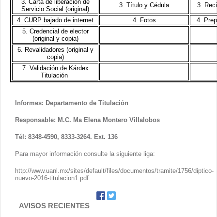
3. Carta de liberación de
Contacto
3. Título y Cédula
3. Rec
Servicio Social (original)
4. CURP bajado de internet
4. Fotos
4. Prep
5. Credencial de elector
(original y copia)
6. Revalidadores (original y
copia)
7. Validación de Kárdex
Titulación
Informes: Departamento de Titulación
Responsable: M.C. Ma Elena Montero Villalobos
Tél: 8348-4590, 8333-3264. Ext. 136
Para mayor información consulte la siguiente liga:
http://www.uanl.mx/sites/default/files/documentos/tramite/1756/diptico-
nuevo-2016-titulacion1.pdf
AVISOS RECIENTES