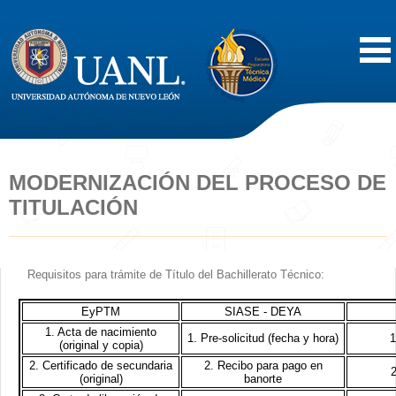
Inicio
Acerca de
MODERNIZACIÓN DEL PROCESO DE
TITULACIÓN
Oferta Educativa
Vida Estudiantil
Requisitos para trámite de Título del Bachillerato Técnico:
Servicios
EyPTM
SIASE - DEYA
1. Acta de nacimiento
1. Pre-solicitud (fecha y hora)
1
(original y copia)
Difusión
2. Certificado de secundaria
2. Recibo para pago en
2
(original)
banorte