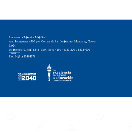
Preparatoria T�cnica M�dica
Ave. Insurgentes 4500 pte. Colinas de San Jer�nimo. Monterrey, Nuevo
Le�n
Tel�fonos: 01 (81) 8348 4590 / 8348 4291 / 8333 3264/ 83334606 /
83484291
Fax: 01(81) 83464371