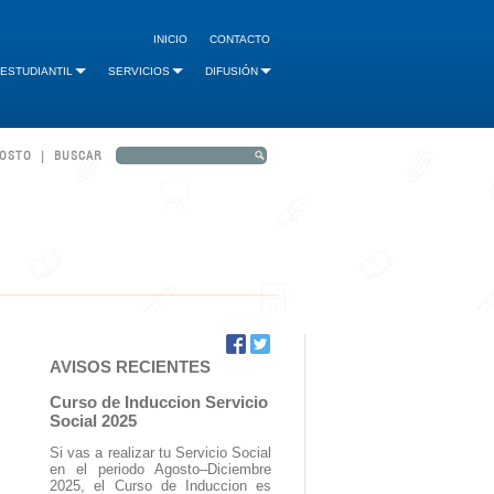
INICIO
CONTACTO
 ESTUDIANTIL
SERVICIOS
DIFUSIÓN
GOSTO | BUSCAR
AVISOS RECIENTES
Curso de Induccion Servicio
Social 2025
Si vas a realizar tu Servicio Social
en el periodo Agosto–Diciembre
2025, el Curso de Induccion es