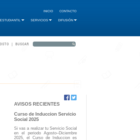
INICIO
CONTACTO
 ESTUDIANTIL
SERVICIOS
DIFUSIÓN
GOSTO | BUSCAR
AVISOS RECIENTES
Curso de Induccion Servicio
Social 2025
Si vas a realizar tu Servicio Social
en el periodo Agosto–Diciembre
2025, el Curso de Induccion es