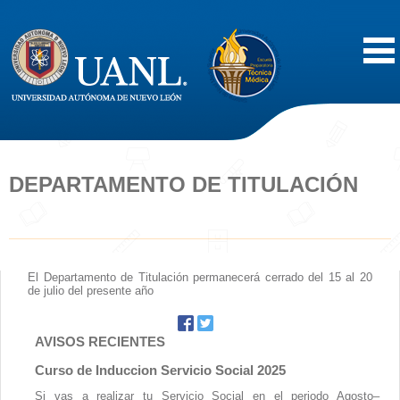
Inicio
Acerca de
DEPARTAMENTO DE TITULACIÓN
Oferta Educativa
Vida Estudiantil
El Departamento de Titulación permanecerá cerrado del 15 al 20
de julio del presente año
Servicios
AVISOS RECIENTES
Difusión
Curso de Induccion Servicio Social 2025
Si vas a realizar tu Servicio Social en el periodo Agosto–