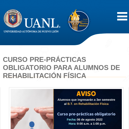
Inicio
Acerca de
CURSO PRE-PRÁCTICAS
OBLIGATORIO PARA ALUMNOS DE
Oferta Educativa
REHABILITACIÓN FÍSICA
Vida Estudiantil
Servicios
Difusión