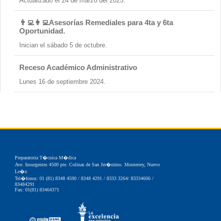
Actualizado el 24 de marzo del 2025.
👨‍💻👩‍💻Asesorías Remediales para 4ta y 6ta
Oportunidad.
Inician el sábado 5 de octubre.
Receso Académico Administrativo
Lunes 16 de septiembre 2024.
Preparatoria T�cnica M�dica
Ave. Insurgentes 4500 pte. Colinas de San Jer�nimo. Monterrey, Nuevo
Le�n
Tel�fonos: 01 (81) 8348 4590 / 8348 4291 / 8333 3264/ 83334606 /
83484291
Fax: 01(81) 83464371