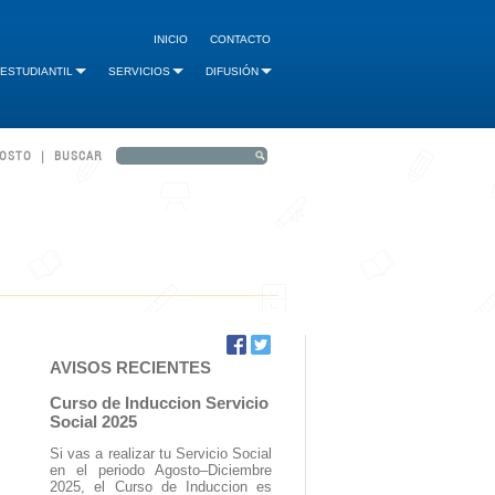
INICIO
CONTACTO
 ESTUDIANTIL
SERVICIOS
DIFUSIÓN
GOSTO | BUSCAR
AVISOS RECIENTES
Curso de Induccion Servicio
Social 2025
Si vas a realizar tu Servicio Social
en el periodo Agosto–Diciembre
2025, el Curso de Induccion es