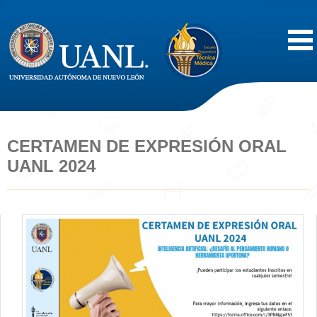
Inicio
Acerca de
CERTAMEN DE EXPRESIÓN ORAL
UANL 2024
Oferta Educativa
Vida Estudiantil
Servicios
Difusión