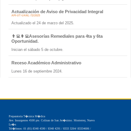
Actualización de Aviso de Privacidad Integral
API-UT-UANL-72/2025
Actualizado el 24 de marzo del 2025.
👨‍💻👩‍💻Asesorías Remediales para 4ta y 6ta
Oportunidad.
Inician el sábado 5 de octubre.
Receso Académico Administrativo
Lunes 16 de septiembre 2024.
Preparatoria T�cnica M�dica
Ave. Insurgentes 4500 pte. Colinas de San Jer�nimo. Monterrey, Nuevo
Le�n
Tel�fonos: 01 (81) 8348 4590 / 8348 4291 / 8333 3264/ 83334606 /