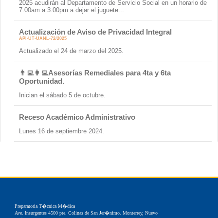
2025 acudirán al Departamento de Servicio Social en un horario de
7:00am a 3:00pm a dejar el juguete...
Actualización de Aviso de Privacidad Integral
API-UT-UANL-72/2025
Actualizado el 24 de marzo del 2025.
👨‍💻👩‍💻Asesorías Remediales para 4ta y 6ta
Oportunidad.
Inician el sábado 5 de octubre.
Receso Académico Administrativo
Lunes 16 de septiembre 2024.
Preparatoria T�cnica M�dica
Ave. Insurgentes 4500 pte. Colinas de San Jer�nimo. Monterrey, Nuevo