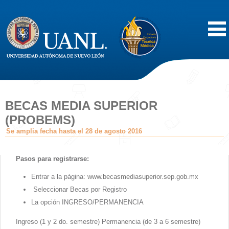
Inicio
Acerca de
BECAS MEDIA SUPERIOR
(PROBEMS)
Oferta Educativa
Se amplia fecha hasta el 28 de agosto 2016
Vida Estudiantil
Pasos para registrarse:
Entrar a la página:
www.becasmediasuperior.sep.gob.mx
Servicios
Seleccionar Becas por Registro
La opción INGRESO/PERMANENCIA
Difusión
Ingreso (1 y 2 do. semestre) Permanencia (de 3 a 6 semestre)