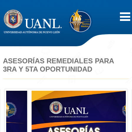
Inicio
Acerca de
ASESORÍAS REMEDIALES PARA
3RA Y 5TA OPORTUNIDAD
Oferta Educativa
Vida Estudiantil
Servicios
Difusión