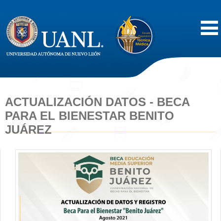
Inicio
Acerca de
ACTUALIZACIÓN DATOS - BECA
PARA EL BIENESTAR BENITO
Oferta Educativa
JUÁREZ
Vida Estudiantil
Servicios
Difusión