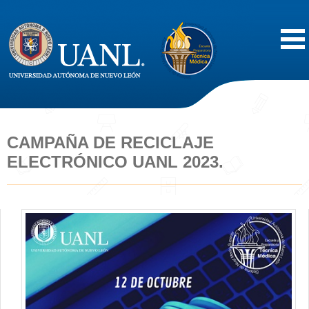
Inicio
Acerca de
CAMPAÑA DE RECICLAJE
ELECTRÓNICO UANL 2023.
Oferta Educativa
Vida Estudiantil
Servicios
Difusión